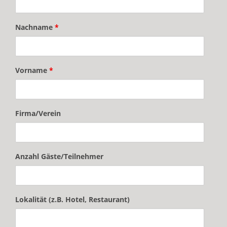
Nachname
*
Vorname
*
Firma/Verein
Anzahl Gäste/Teilnehmer
Lokalität (z.B. Hotel, Restaurant)