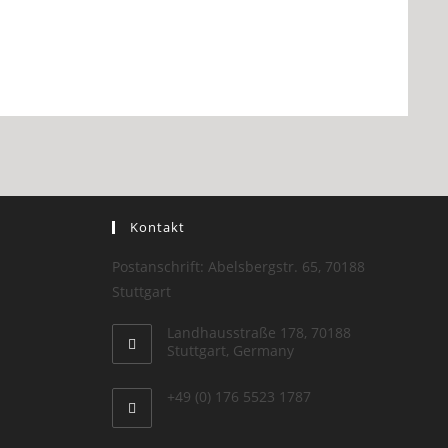
Kontakt
Postanschrift: Abelsbergstr. 65, 70188
Stuttgart
Landhausstraße 178, 70188
Stuttgart, Germany
+49 (0) 176 5523 1787