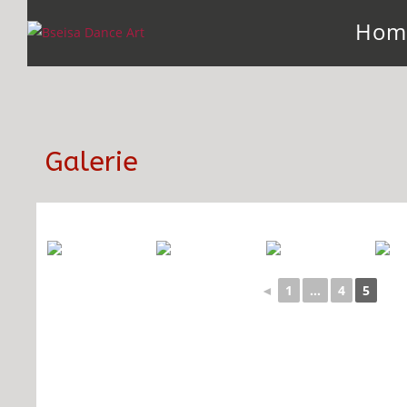
Hom
Galerie
◄
1
...
4
5